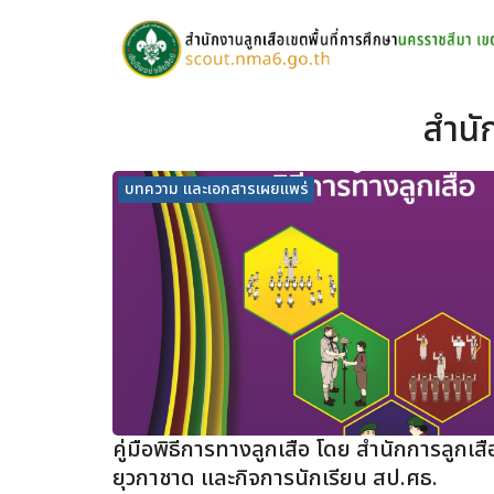
Skip
to
content
S
สำนั
fo
บทความ และเอกสารเผยแพร่
คู่มือพิธีการทางลูกเสือ โดย สำนักการลูกเสื
ยุวกาชาด และกิจการนักเรียน สป.ศธ.