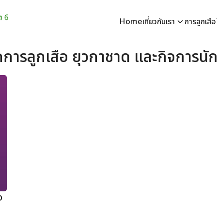
Home
เกี่ยวกับเรา
การลูกเสื
earch
กการลูกเสือ ยุวกาชาด และกิจการนัก
r:
อ