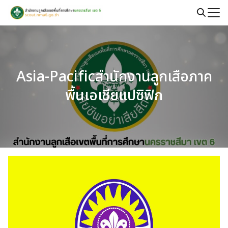
Skip
to
Search
content
for:
Asia-Pacificสำนักงานลูกเสือภาค
พื้นเอเชียแปซิฟิก