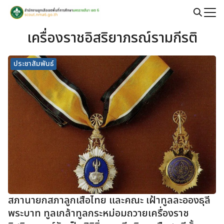
Skip
to
Search
content
เครื่องราชอิสริยาภรณ์รามกีรติ
for:
ประชาสัมพันธ์
สภานายกสภาลูกเสือไทย และคณะ เฝ้าทูลละอองธุลี
พระบาท ทูลเกล้าทูลกระหม่อมถวายเครื่องราช