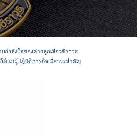
อบกำลังใจของค่ายลูกเสือวชิราวุธ
้แก่ผู้ปฏิบัติภารกิจ มีสาระสำคัญ