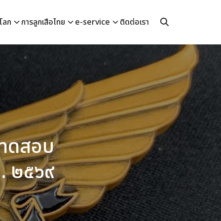
อโลก
การลูกเสือไทย
e-service
ติดต่อเรา
ายทดสอบ
ศ. ๒๕๖๙