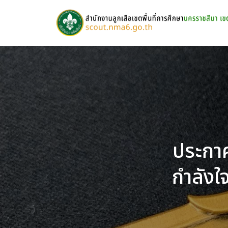
Skip
to
content
S
fo
ประกาศ
กำลังใ