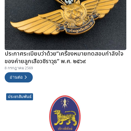
ประกาศระเบียบว่าด้วย“เครื่องหมายทดสอบกำลังใจ
ของค่ายลูกเสือวชิราวุธ” พ.ศ. ๒๕๖๙
8 กรกฎาคม 2569
อ่านต่อ
ประชาสัมพันธ์