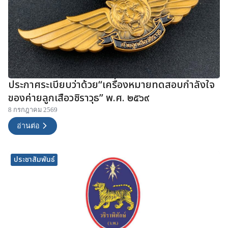
ประกาศระเบียบว่าด้วย“เครื่องหมายทดสอบกำลังใจ
ของค่ายลูกเสือวชิราวุธ” พ.ศ. ๒๕๖๙
8 กรกฎาคม 2569
อ่านต่อ
ประชาสัมพันธ์