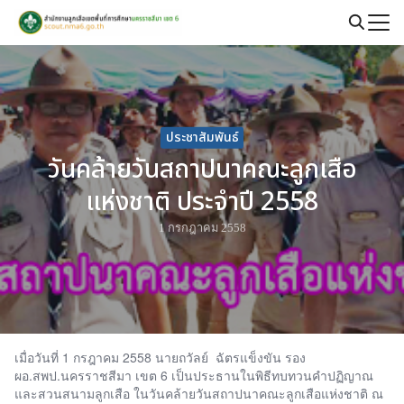
Skip
to
Search
content
for:
ประชาสัมพันธ์
วันคล้ายวันสถาปนาคณะลูกเสือ
แห่งชาติ ประจำปี 2558
1 กรกฎาคม 2558
เมื่อวันที่ 1 กรฎาคม 2558 นายถวัลย์ ฉัตรแข็งขัน รอง
ผอ.สพป.นครราชสีมา เขต 6 เป็นประธานในพิธีทบทวนคำปฏิญาณ
และสวนสนามลูกเสือ ในวันคล้ายวันสถาปนาคณะลูกเสือแห่งชาติ ณ