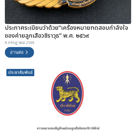
ประกาศระเบียบว่าด้วย“เครื่องหมายทดสอบกำลังใจ
ของค่ายลูกเสือวชิราวุธ” พ.ศ. ๒๕๖๙
8 กรกฎาคม 2569
อ่านต่อ
ประชาสัมพันธ์