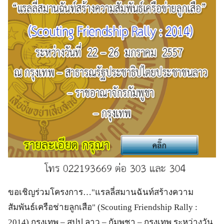
ขอเชิญร่วมโครงการ…"แรลลี่สมานฉันท์สร้างความ
สัมพันธ์เครือช่ายลูกเสือ" (Scouting Friendship Rally :
2014) กรุงเทพ – สปป.ลาว – กัมพูชา – กรุงเทพ ระหว่างวัน