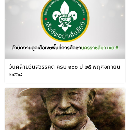
วันคล้ายวันสวรรคต ครบ ๑๐๐ ปี ๒๕ พฤศจิกายน
๒๕๖๘