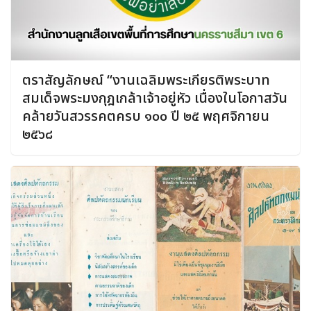
ตราสัญลักษณ์ “งานเฉลิมพระเกียรติพระบาท
สมเด็จพระมงกุฎเกล้าเจ้าอยู่หัว เนื่องในโอกาสวัน
คล้ายวันสวรรคตครบ ๑๐๐ ปี ๒๕ พฤศจิกายน
๒๕๖๘