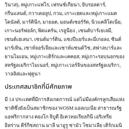
วินาส), หมู่เกาะแฟโร, เฟรนช์เกียนา, ยิบรอลตาร์,
กรีนแลนด์, กวาเดอลูป, กวม, เกาะเฮดและหมู่เกาะแมค
โดนัลด์, มาร์ตินีก, มายอต, มอนต์เซอร์รัต, นิวแคลิโดเนีย,
เกาะนอร์ฟอล์ก, พิตแคร์น, เรอูนียง , เซนต์บาร์เธเลมี,
เซนต์เฮเลนา, เซนต์มาร์ติน, แซงปีแยร์และมีเกอลง, ซินต์
มาร์เทิน, เซาท์จอร์เจียและเซาท์แซนด์วิช, สฟาลบาร์และ
ยานไมเอน, หมู่เกาะเติร์กและเคคอส, หมู่เกาะรอบนอกของ
สหรัฐอเมริกาไมเนอร์, หมู่เกาะเวอร์จินของสหรัฐอเมริกา,
วาลลิสและฟุตูนา
ประเทศสมาชิกที่มีศักยภาพ
มี 14 ประเทศที่มีการสังเกตการณ์ แต่ไม่มีองค์กรลูกเสือแห่ง
ชาติซึ่งยังเป็นสมาชิกของ WOSM แอลเบเนีย สาธารณรัฐ
แอฟริกากลาง คองโก จิบูตี อิเควทอเรียลกินี เอริเทรีย
อิหร่าน คีร์กีซสถาน มาลี นาอูรู ซามัว โซมาเลีย เติร์กเมนิ