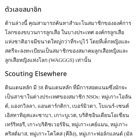
ตัวเลขสมาชิก
ด้านล่างนี้ คุณสามารถค้นหาสำมะโนสมาชิกขององค์การ
โลกของขบวนการลูกเสือ ในบางประเทศ องค์กรลูกเสือ
แห่งชาติอาจมีขนาดใหญ่กว่าที่ระบุไว้ โดยที่เด็กหญิงและ
สตรีจะลงทะเบียนเป็นสมาชิกของสมาคมลูกเสือหญิงและ
ลูกเสือหญิงแห่งโลก (WAGGGS) เท่านั้น
Scouting Elsewhere
ดินแดนหลัก มี 38 ดินแดนหลัก ที่มีการสอดแนมซึ่งมักจะ
เป็นสาขาในต่างประเทศของสมาชิก NSOs: หมู่เกาะโอลัน
ด์, แองกวิลลา, แอนตาร์กติกา, เบอร์มิวดา, โบแนร์-เซนต์
เอิสทาทิอุสและซาบา, เกาะบูเวต, บริติชอินเดียนโอเชียน
เทร์ริทอรี, เกาะบริติชเวอร์จิน, หมู่เกาะเคย์แมน, หมู่เกาะ
คริสต์มาส, หมู่เกาะโคโคส (คีลิง), หมู่เกาะฟอล์กแลนด์ (มัล