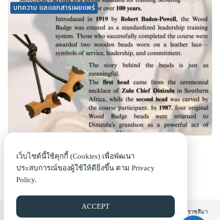
บทความ และเอกสารเผยแพร่
Did You Know? Wood Badge คืออะไร
8 มกราคม 2569
เว็บไซต์นี้ใช้คุกกี้ (Cookies) เพื่อพัฒนา
ประสบการณ์ของผู้ใช้ให้ดียิ่งขึ้น ตาม
Privacy
อ่านต่อ
Policy.
ACCEPT
©2026 SCOUT.NMA6.GO.TH. | สำนักงานลูกเสือเขตพื้นที่การศึกษานครราชสีมา